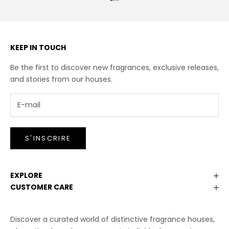
Aller à l'élément 1
Aller à l'élément 2
Aller à l'élément 3
KEEP IN TOUCH
Be the first to discover new fragrances, exclusive releases,
and stories from our houses.
S'INSCRIRE
EXPLORE
CUSTOMER CARE
Discover a curated world of distinctive fragrance houses,