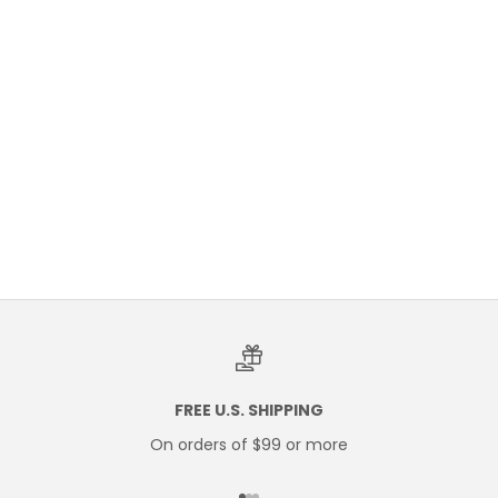
Ajouter au panier
LA DANSE ROLL-ON FOR
WOMEN BY CLAUDE MARSAL
PRIX DE VENTE
$35.50 USD
FREE U.S. SHIPPING
On orders of $99 or more